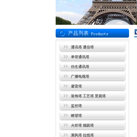
通讯塔 通信塔
单管通讯塔
仿生通讯塔
广播电视塔
避雷塔
装饰塔 工艺塔 景观塔
监控塔
瞭望塔
火炬塔 烟囱塔
测风塔 拉线塔