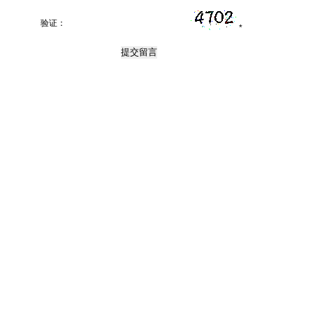
验证：
*