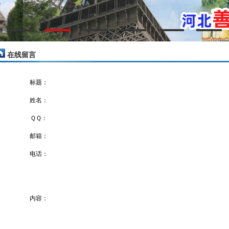
在线留言
标题：
姓名：
ＱＱ：
邮箱：
电话：
内容：