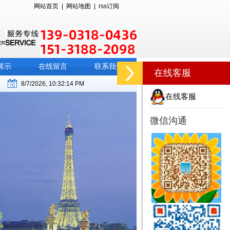
网站首页
|
网站地图
|
rss订阅
展示
在线留言
联系我们
在线客服
8/7/2026, 10:32:14 PM
在线客服
微信沟通