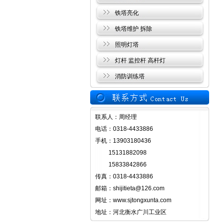
铁塔亮化
铁塔维护 拆除
照明灯塔
灯杆 监控杆 高杆灯
消防训练塔
联系人：周经理
电话：0318-4433886
手机：13903180436
15131882098
15833842866
传真：0318-4433886
邮箱：shijitieta@126.com
网址：www.sjtongxunta.com
地址：河北衡水广川工业区