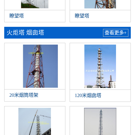
瞭望塔
瞭望塔
火炬塔 烟囱塔
查看更多+
20米烟筒塔架
120米烟囱塔