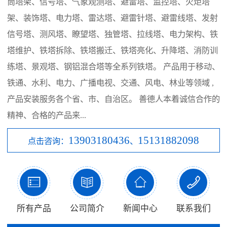
筒塔架、信号塔、气象观测塔、避雷塔、监控塔、火炬塔
架、装饰塔、电力塔、雷达塔、避雷针塔、避雷线塔、发射
信号塔、测风塔、瞭望塔、独管塔、拉线塔、电力架构、铁
塔维护、铁塔拆除、铁塔搬迁、铁塔亮化、升降塔、消防训
练塔、景观塔、钢铝混合塔等全系列铁塔。 产品用于移动、
铁通、水利、电力、广播电视、交通、风电、林业等领域 ,
产品安装服务各个省、市、自治区。 善德人本着诚信合作的
精神、合格的产品来...
13903180436
15131882098
点击咨询：
、




所有产品
公司简介
新闻中心
联系我们